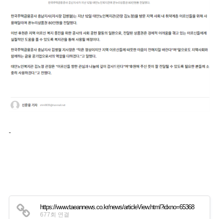
-
https://www.taeannews.co.kr/news/articleView.html?idxno=65368
677회 연결