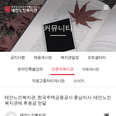
커뮤니티
공지사항
채용게시판
복지관일정
포토갤러리
온라인특별강좌
언론속복지관
자유게시판
직원고충처리게시판
소식지
태안노인복지관, 한국주택금융공사 충남지사, 태안노인
복지관에 후원금 전달
태안노인복지관