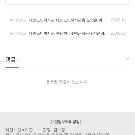
이전글
태안노인복지관, 태안노인복지관表 ‘노인을 위한 나라’ 만들기
25.09.14
다음글
태안노인복지관, 충남한국주택금융공사 상품권으로 마음 나눔
25.08.25
댓글
0
등록된 댓글이 없습니다.
[개인정보처리방침]
태안노인복지관
관장
김노정
주소
충남 태안군 태안읍 후곡로 79 (태안읍 남문리 712-13)