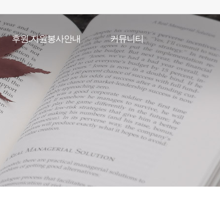
후원.자원봉사안내
커뮤니티
후원안내
공지사항
자원봉사안내
채용게시판
복지관일정
포토갤러리
온라인특별강좌
언론속복지관
자유게시판
직원고충처리게시판
소식지