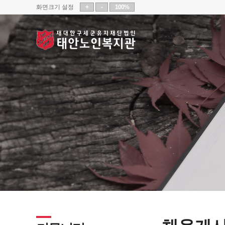
화면크기 설정
+
-
100%