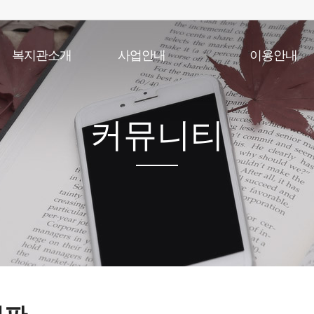
복지관소개
사업안내
이용안내
인사말
노년사회화교육사업
이용안내
법인소개
상담사업
실버학당시간표
기관개요
건강생활지원사업
식단표
커뮤니티
기관연혁
급식지원사업
이용수칙
조직및직원현황
저소득 재가노인 식사배달사업
찾아오시는길
지역자원개발사업
사회참여 및 권익증진사업
노인일자리 및 사회활동지원사업
노인맞춤돌봄서비스
응급안전안심서비스