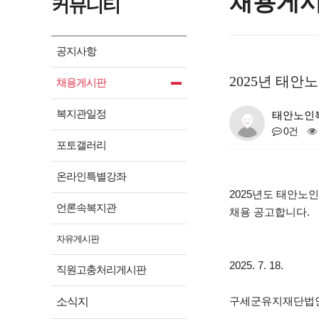
채용게
커뮤니티
공지사항
2025년 태
채용게시판
복지관일정
태안노인
0건
포토갤러리
온라인특별강좌
2025년도 태안
언론속복지관
채용 공고합니다.
자유게시판
2025. 7. 18.
직원고충처리게시판
구세군유지재단법인
소식지