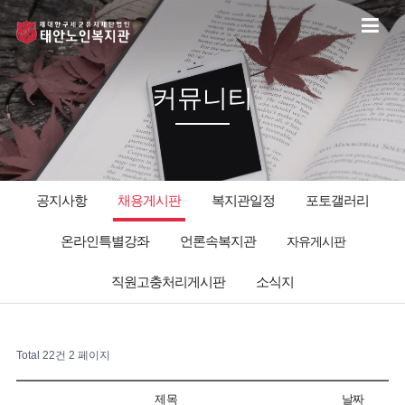
커뮤니티
공지사항
채용게시판
복지관일정
포토갤러리
온라인특별강좌
언론속복지관
자유게시판
직원고충처리게시판
소식지
Total 22건
2 페이지
제목
날짜