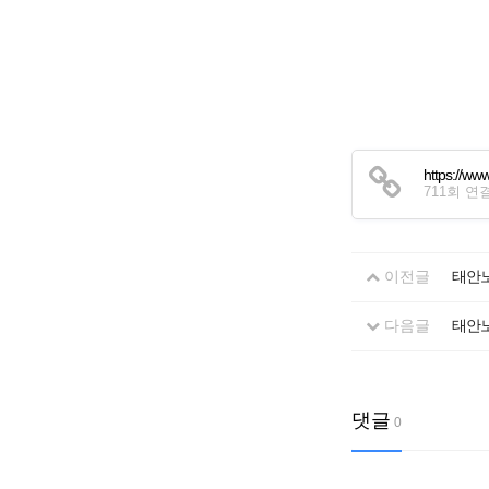
https://ww
711회 연
이전글
태안노
다음글
태안노
댓글
0