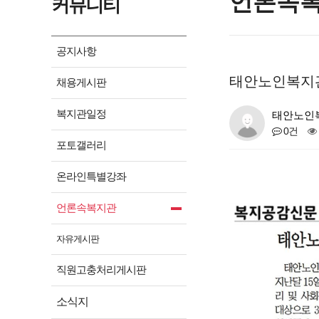
언론속
커뮤니티
공지사항
태안노인복지관
채용게시판
복지관일정
태안노인
0건
포토갤러리
온라인특별강좌
언론속복지관
자유게시판
직원고충처리게시판
소식지