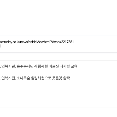
w.cctoday.co.kr/news/articleView.html?idxno=2217381
결
인복지관, 손주봉사단과 함께한 어르신 디지털 교육
인복지관, 소나무숲 힐링체험으로 웃음꽃 활짝