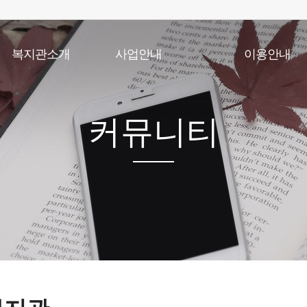
복지관소개
사업안내
이용안내
인사말
노년사회화교육사업
이용안내
법인소개
상담사업
실버학당시간표
기관개요
건강생활지원사업
식단표
커뮤니티
기관연혁
급식지원사업
이용수칙
조직및직원현황
저소득 재가노인 식사배달사업
찾아오시는길
지역자원개발사업
사회참여 및 권익증진사업
노인일자리 및 사회활동지원사업
노인맞춤돌봄서비스
응급안전안심서비스