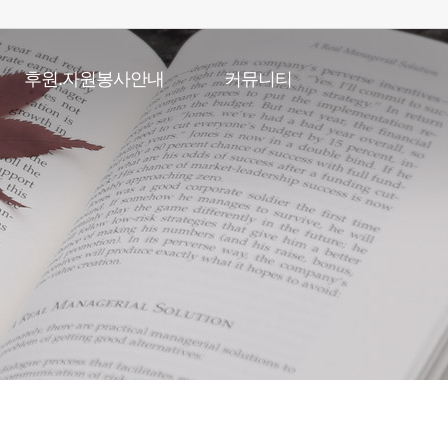
후원.자원봉사안내
커뮤니티
후원안내
공지사항
자원봉사안내
채용게시판
복지관일정
포토갤러리
온라인특별강좌
언론속복지관
자유게시판
직원고충처리게시판
소식지