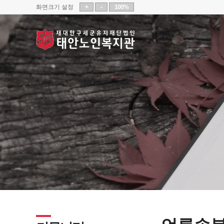
화면크기 설정
+
-
100%